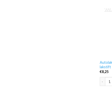
Autolak
lakstif
€
8,25
Autolak