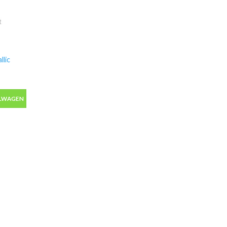
lic
ic autolak in spuitbus 400ml aantal
ELWAGEN