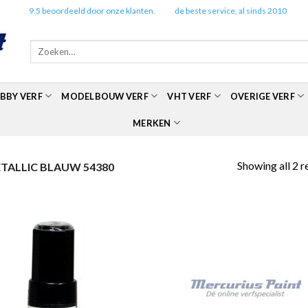
✔️
9.5 beoordeeld door onze klanten.
✔️
de beste service, al sinds 2010
Zoeken
naar:
BBY VERF
MODELBOUW VERF
VHT VERF
OVERIGE VERF
MERKEN
Showing all 2 r
ALLIC BLAUW 54380