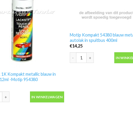
Motip Kompakt 54380 blauw metal
autolak in spuitbus 400ml
€
14,25
Motip Kompakt 54380 blauw metall
IN WINK
 1K Kompakt metallic blauw in
t 12ml -Motip 954380
 1K Kompakt metallic blauw in lakstift 12ml -Motip 954380 aantal
IN WINKELWAGEN