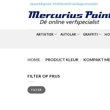
Skip
✔️
op werkdag voor 15:00 besteld=vandaag verzonden
to
content
ARTISTIEK
AUTOLAK
GRAFFITI
HO
HOME
/
PRODUCT KLEUR
/
KOMPAKT MET
FILTER OP PRIJS
Min.
Max.
FILTER
prijs
prijs