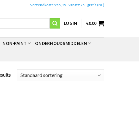
✔️
Verzendkosten €5,95 - vanaf €75,- gratis (NL)
LOGIN
€
0,00
NON-PAINT
ONDERHOUDSMIDDELEN
esults