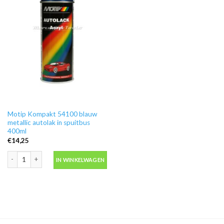
Motip Kompakt 54100 blauw
metallic autolak in spuitbus
400ml
€
14,25
Motip Kompakt 54100 blauw metallic autolak in spuitbus 400ml aantal
IN WINKELWAGEN