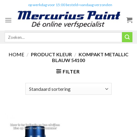
Skip
✔️
op werkdag voor 15:00 besteld=vandaag verzonden
to
content
Zoeken
naar:
HOME
/
PRODUCT KLEUR
/
KOMPAKT METALLIC
BLAUW 54100
FILTER