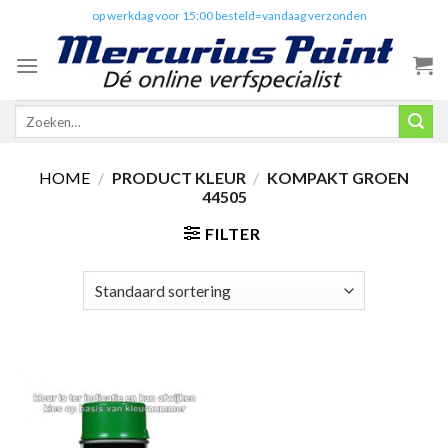
Skip
✔️
op werkdag voor 15:00 besteld=vandaag verzonden
to
content
Zoeken
naar:
HOME
/
PRODUCT KLEUR
/
KOMPAKT GROEN
44505
FILTER