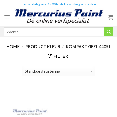
Skip
✔️
op werkdag voor 15:00 besteld=vandaag verzonden
to
content
Zoeken
naar:
HOME
/
PRODUCT KLEUR
/
KOMPAKT GEEL 44051
FILTER