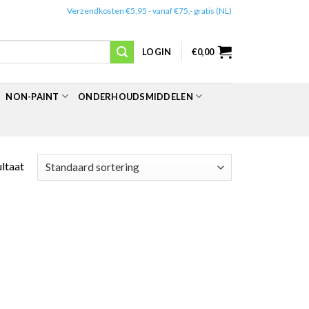
✔️
Verzendkosten €5,95 - vanaf €75,- gratis (NL)
LOGIN
€
0,00
NON-PAINT
ONDERHOUDSMIDDELEN
ultaat