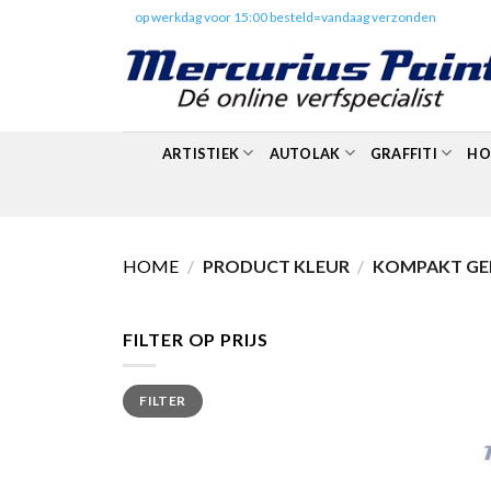
Skip
✔️
op werkdag voor 15:00 besteld=vandaag verzonden
to
content
ARTISTIEK
AUTOLAK
GRAFFITI
HO
HOME
/
PRODUCT KLEUR
/
KOMPAKT GEE
FILTER OP PRIJS
Min.
Max.
FILTER
prijs
prijs