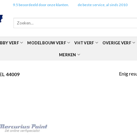
✔️
9.5 beoordeeld door onze klanten.
✔️
de beste service, al sinds 2010
Zoeken
naar:
BBY VERF
MODELBOUW VERF
VHT VERF
OVERIGE VERF
MERKEN
Enig res
L 44009