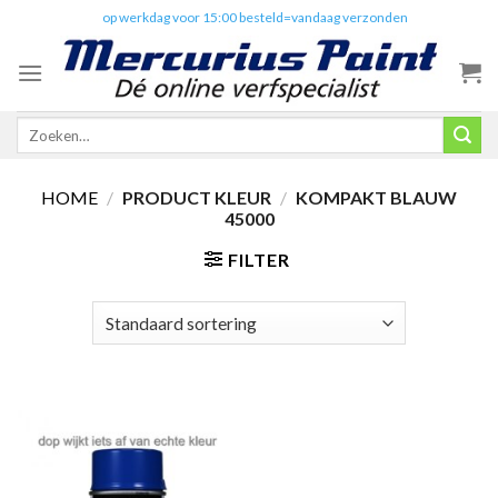
Skip
✔️
op werkdag voor 15:00 besteld=vandaag verzonden
to
content
Zoeken
naar:
HOME
/
PRODUCT KLEUR
/
KOMPAKT BLAUW
45000
FILTER