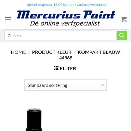
Skip
✔️
op werkdag voor 15:00 besteld=vandaag verzonden
to
content
Zoeken
naar:
HOME
/
PRODUCT KLEUR
/
KOMPAKT BLAUW
44868
FILTER