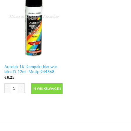
Autolak 1K Kompakt blauw in
lakstift 12ml -Motip 944868
€
8,25
Autolak 1K Kompakt blauw in lakstift 12ml -Motip 944868 aantal
IN WINKELWAGEN