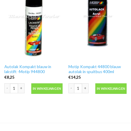
Autolak Kompakt blauw in
Motip Kompakt 44800 blauw
lakstift -Motip 944800
autolak in spuitbus 400ml
€
8,25
€
14,25
Autolak Kompakt blauw in lakstift -Motip 944800 aantal
Motip Kompakt 44800 blauw autolak i
IN WINKELWAGEN
IN WINKELWAGEN