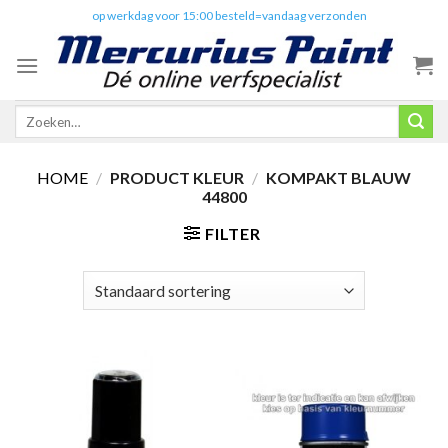
Skip
✔️
op werkdag voor 15:00 besteld=vandaag verzonden
to
content
Zoeken
naar:
HOME
/
PRODUCT KLEUR
/
KOMPAKT BLAUW
44800
FILTER