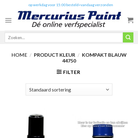
Skip
✔️
op werkdag voor 15:00 besteld=vandaag verzonden
to
content
Zoeken
naar:
HOME
/
PRODUCT KLEUR
/
KOMPAKT BLAUW
44750
FILTER