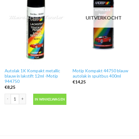
UITVERKOCHT
Autolak 1K Kompakt metallic
Motip Kompakt 44750 blauw
blauw in lakstift 12ml -Motip
autolak in spuitbus 400ml
944750
€
14,25
€
8,25
Autolak 1K Kompakt metallic blauw in lakstift 12ml -Motip 944750 aantal
IN WINKELWAGEN