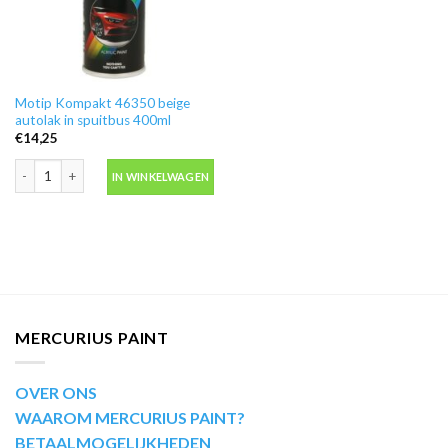
Motip Kompakt 46350 beige
autolak in spuitbus 400ml
€
14,25
Motip Kompakt 46350 beige autolak in spuitbus 400ml aantal
IN WINKELWAGEN
MERCURIUS PAINT
OVER ONS
WAAROM MERCURIUS PAINT?
BETAALMOGELIJKHEDEN