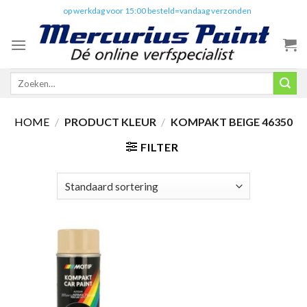
Skip
✔️
op werkdag voor 15:00 besteld=vandaag verzonden
to
content
Zoeken
naar:
HOME
/
PRODUCT KLEUR
/
KOMPAKT BEIGE 46350
FILTER