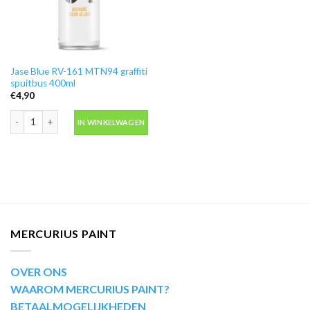
Jase Blue RV-161 MTN94 graffiti
spuitbus 400ml
€
4,90
Jase Blue RV-161 MTN94 graffiti spuitbus 400ml aantal
IN WINKELWAGEN
MERCURIUS PAINT
OVER ONS
WAAROM MERCURIUS PAINT?
BETAALMOGELIJKHEDEN