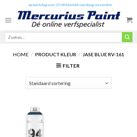
Skip
✔️
op werkdag voor 15:00 besteld=vandaag verzonden
to
content
Zoeken
naar:
HOME
/
PRODUCT KLEUR
/
JASE BLUE RV-161
FILTER