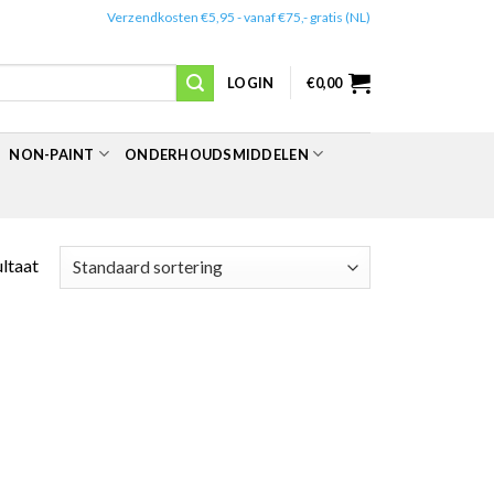
✔️
Verzendkosten €5,95 - vanaf €75,- gratis (NL)
LOGIN
€
0,00
NON-PAINT
ONDERHOUDSMIDDELEN
ultaat