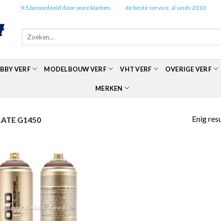
✔️
9.5 beoordeeld door onze klanten.
✔️
de beste service, al sinds 2010
Zoeken
naar:
BBY VERF
MODELBOUW VERF
VHT VERF
OVERIGE VERF
MERKEN
Enig res
ATE G1450