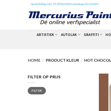
Skip
✔️
op werkdag voor 15:00 besteld=vandaag verzonden
to
content
ARTISTIEK
AUTOLAK
GRAFFITI
HO
HOME
/
PRODUCT KLEUR
/
HOT CHOCOL
FILTER OP PRIJS
Min.
Max.
FILTER
prijs
prijs