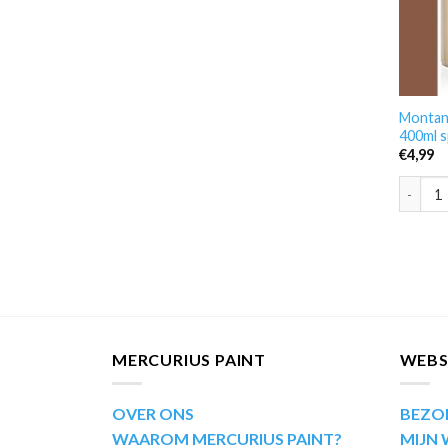
Montan
400ml s
€
4,99
Montana
MERCURIUS PAINT
WEB
OVER ONS
BEZO
WAAROM MERCURIUS PAINT?
MIJN