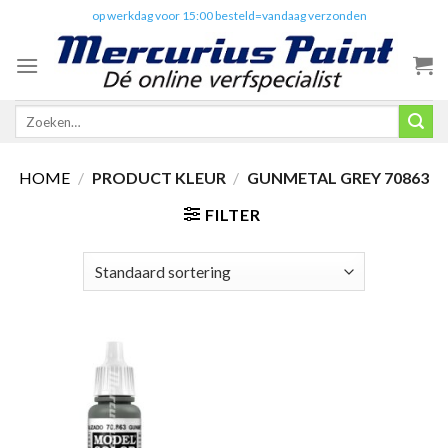
Skip
✔️
op werkdag voor 15:00 besteld=vandaag verzonden
to
content
Zoeken
naar:
HOME
/
PRODUCT KLEUR
/
GUNMETAL GREY 70863
FILTER