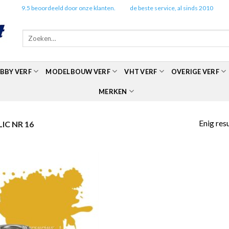
✔️
9.5 beoordeeld door onze klanten.
✔️
de beste service, al sinds 2010
Zoeken
naar:
BBY VERF
MODELBOUW VERF
VHT VERF
OVERIGE VERF
MERKEN
Enig res
IC NR 16