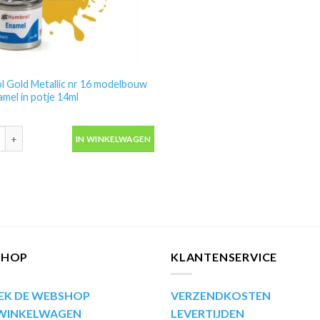
 Gold Metallic nr 16 modelbouw
amel in potje 14ml
 Gold Metallic nr 16 modelbouw verf enamel in potje 14ml aantal
IN WINKELWAGEN
SHOP
KLANTENSERVICE
EK DE WEBSHOP
VERZENDKOSTEN
 WINKELWAGEN
LEVERTIJDEN