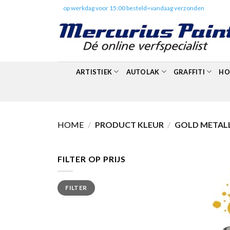
Skip
✔️
op werkdag voor 15:00 besteld=vandaag verzonden
to
content
ARTISTIEK
AUTOLAK
GRAFFITI
HO
HOME
/
PRODUCT KLEUR
/
GOLD METALL
FILTER OP PRIJS
Min.
Max.
FILTER
prijs
prijs