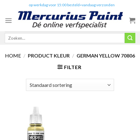
Skip
✔️
op werkdag voor 15:00 besteld=vandaag verzonden
to
content
Zoeken
naar:
HOME
/
PRODUCT KLEUR
/
GERMAN YELLOW 70806
FILTER