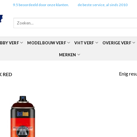
✔️
9.5 beoordeeld door onze klanten.
✔️
de beste service, al sinds 2010
Zoeken
naar:
BBY VERF
MODELBOUW VERF
VHT VERF
OVERIGE VERF
MERKEN
Enig res
K RED