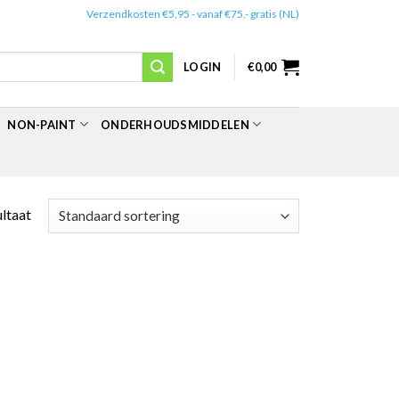
✔️
Verzendkosten €5,95 - vanaf €75,- gratis (NL)
LOGIN
€
0,00
NON-PAINT
ONDERHOUDSMIDDELEN
ultaat