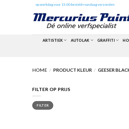
Skip
✔️
op werkdag voor 15:00 besteld=vandaag verzonden
to
content
ARTISTIEK
AUTOLAK
GRAFFITI
HO
HOME
/
PRODUCT KLEUR
/
GEESER BLAC
FILTER OP PRIJS
Min.
Max.
FILTER
prijs
prijs