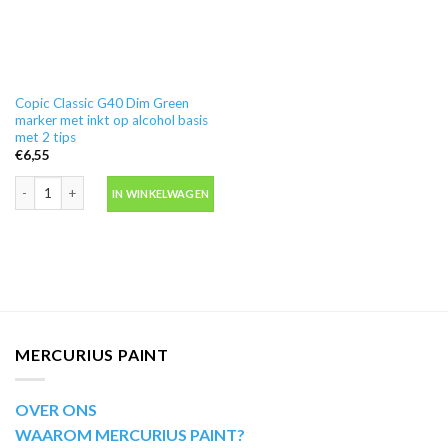
Copic Classic G40 Dim Green
marker met inkt op alcohol basis
met 2 tips
€
6,55
Copic Classic G40 Dim Green marker met inkt op alcohol basis met 2 tips aan
IN WINKELWAGEN
MERCURIUS PAINT
OVER ONS
WAAROM MERCURIUS PAINT?