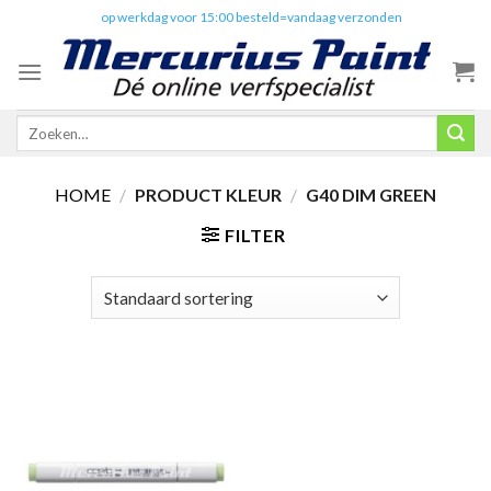
Skip
✔️
op werkdag voor 15:00 besteld=vandaag verzonden
to
content
Zoeken
naar:
HOME
/
PRODUCT KLEUR
/
G40 DIM GREEN
FILTER