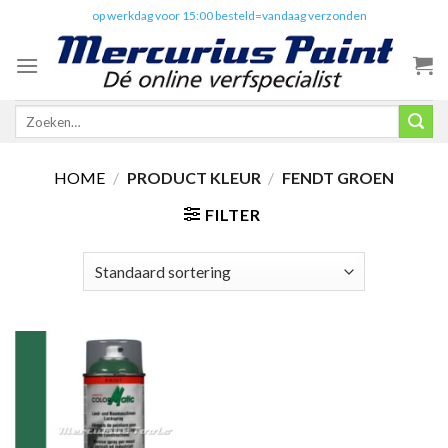
Skip
✔️
op werkdag voor 15:00 besteld=vandaag verzonden
to
content
Zoeken
naar:
HOME
/
PRODUCT KLEUR
/
FENDT GROEN
FILTER