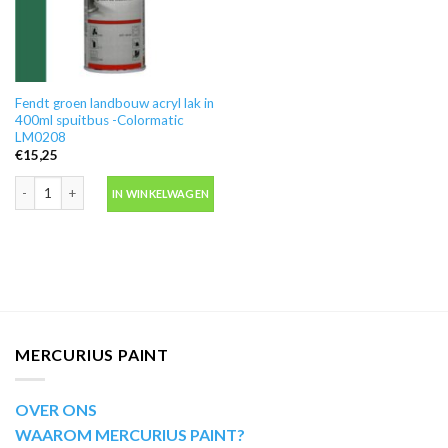
Fendt groen landbouw acryl lak in
400ml spuitbus -Colormatic
LM0208
€
15,25
Fendt groen landbouw acryl lak in 400ml spuitbus -Colormatic LM0208 aanta
IN WINKELWAGEN
MERCURIUS PAINT
OVER ONS
WAAROM MERCURIUS PAINT?