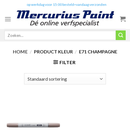
Skip
✔️
op werkdag voor 15:00 besteld=vandaag verzonden
to
content
Zoeken
naar:
HOME
/
PRODUCT KLEUR
/
E71 CHAMPAGNE
FILTER