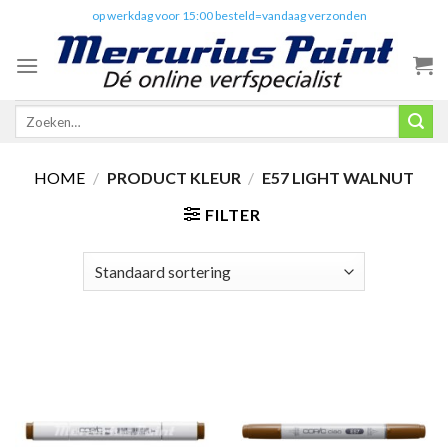
Skip
✔️
op werkdag voor 15:00 besteld=vandaag verzonden
to
content
Zoeken
naar:
HOME
/
PRODUCT KLEUR
/
E57 LIGHT WALNUT
FILTER