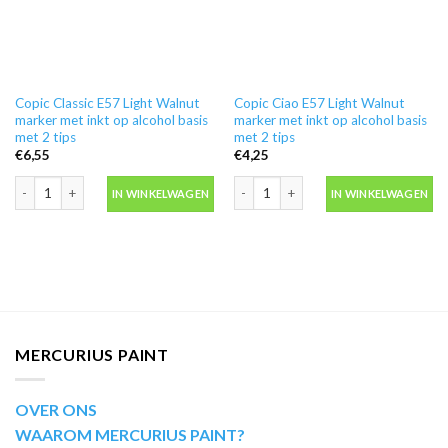
Copic Classic E57 Light Walnut
Copic Ciao E57 Light Walnut
marker met inkt op alcohol basis
marker met inkt op alcohol basis
met 2 tips
met 2 tips
€
6,55
€
4,25
Copic Classic E57 Light Walnut marker met inkt op alcohol basis met 2 tips aa
Copic Ciao E57 Light Walnut marker me
IN WINKELWAGEN
IN WINKELWAGEN
MERCURIUS PAINT
OVER ONS
WAAROM MERCURIUS PAINT?