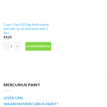
Copic Ciao E50 Egg Shell marker
met inkt op alcohol basis met 2
tips
€
4,25
Copic Ciao E50 Egg Shell marker met inkt op alcohol basis met 2 tips aantal
IN WINKELWAGEN
MERCURIUS PAINT
OVER ONS
WAAROM MERCURIUS PAINT?