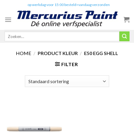
Skip
✔️
op werkdag voor 15:00 besteld=vandaag verzonden
to
content
Zoeken
naar:
HOME
/
PRODUCT KLEUR
/
E50 EGG SHELL
FILTER