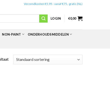
✔️
Verzendkosten €5,95 - vanaf €75,- gratis (NL)
LOGIN
€
0,00
NON-PAINT
ONDERHOUDSMIDDELEN
ultaat