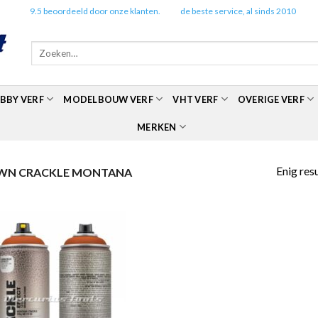
✔️
9.5 beoordeeld door onze klanten.
✔️
de beste service, al sinds 2010
Zoeken
naar:
BBY VERF
MODELBOUW VERF
VHT VERF
OVERIGE VERF
MERKEN
Enig res
WN CRACKLE MONTANA