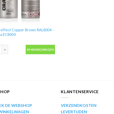
e effect Copper Brown RAL8004 -
a EC8004
 effect Copper Brown RAL8004 -Montana EC8004 aantal
IN WINKELWAGEN
SHOP
KLANTENSERVICE
EK DE WEBSHOP
VERZENDKOSTEN
 WINKELWAGEN
LEVERTIJDEN