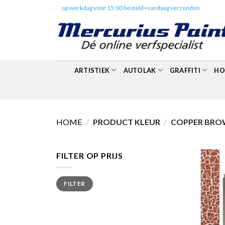
Skip
✔️
op werkdag voor 15:00 besteld=vandaag verzonden
to
content
ARTISTIEK
AUTOLAK
GRAFFITI
HO
HOME
/
PRODUCT KLEUR
/
COPPER BRO
FILTER OP PRIJS
Min.
Max.
FILTER
prijs
prijs