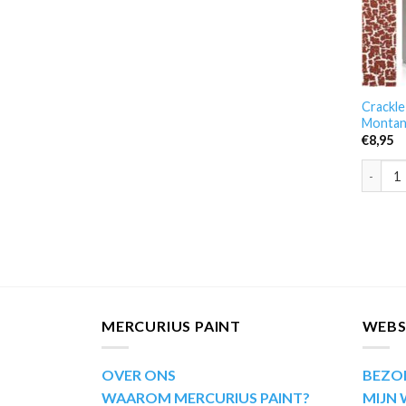
Crackl
Montan
€
8,95
Crackle
MERCURIUS PAINT
WEB
OVER ONS
BEZO
WAAROM MERCURIUS PAINT?
MIJN