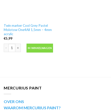
Twin marker Cool Grey Pastel
Molotow One4All 1,5mm – 4mm
acrylic
€
5,99
Twin marker Cool Grey Pastel Molotow One4All 1,5mm - 4mm acrylic aantal
IN WINKELWAGEN
MERCURIUS PAINT
OVER ONS
WAAROM MERCURIUS PAINT?