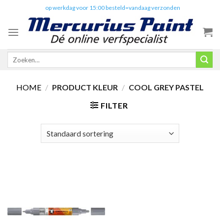
Skip
✔️
op werkdag voor 15:00 besteld=vandaag verzonden
to
content
Zoeken
naar:
HOME
/
PRODUCT KLEUR
/
COOL GREY PASTEL
FILTER