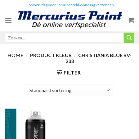
Skip
✔️
op werkdag voor 15:00 besteld=vandaag verzonden
to
content
Zoeken
naar:
HOME
/
PRODUCT KLEUR
/
CHRISTIANIA BLUE RV-
233
FILTER