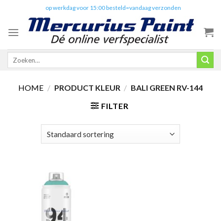
Skip
✔️
op werkdag voor 15:00 besteld=vandaag verzonden
to
content
Zoeken
naar:
HOME
/
PRODUCT KLEUR
/
BALI GREEN RV-144
FILTER