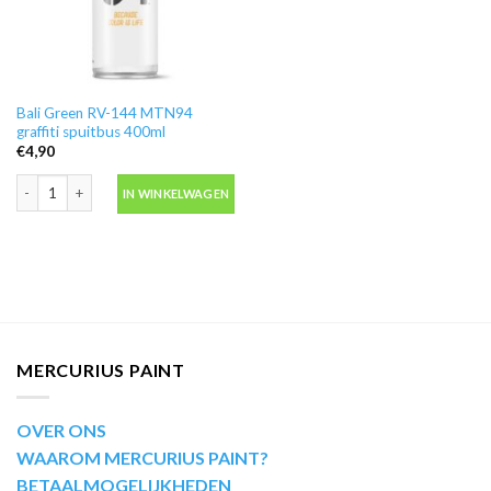
Bali Green RV-144 MTN94
graffiti spuitbus 400ml
€
4,90
Bali Green RV-144 MTN94 graffiti spuitbus 400ml aantal
IN WINKELWAGEN
MERCURIUS PAINT
OVER ONS
WAAROM MERCURIUS PAINT?
BETAALMOGELIJKHEDEN