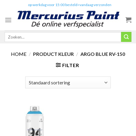
Skip
✔️
op werkdag voor 15:00 besteld=vandaag verzonden
to
content
Zoeken
naar:
HOME
/
PRODUCT KLEUR
/
ARGO BLUE RV-150
FILTER