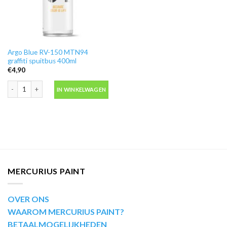
Argo Blue RV-150 MTN94
graffiti spuitbus 400ml
€
4,90
Argo Blue RV-150 MTN94 graffiti spuitbus 400ml aantal
IN WINKELWAGEN
MERCURIUS PAINT
OVER ONS
WAAROM MERCURIUS PAINT?
BETAALMOGELIJKHEDEN