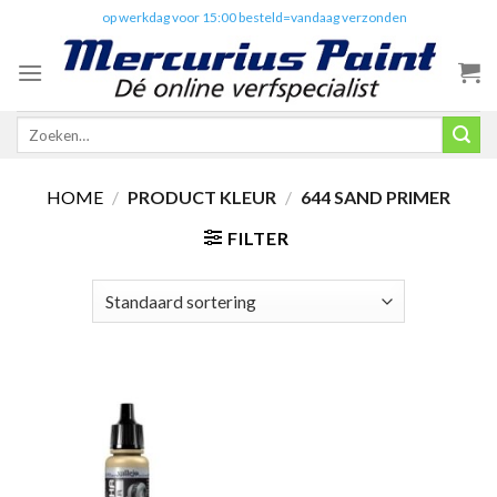
Skip
✔️
op werkdag voor 15:00 besteld=vandaag verzonden
to
content
Zoeken
naar:
HOME
/
PRODUCT KLEUR
/
644 SAND PRIMER
FILTER