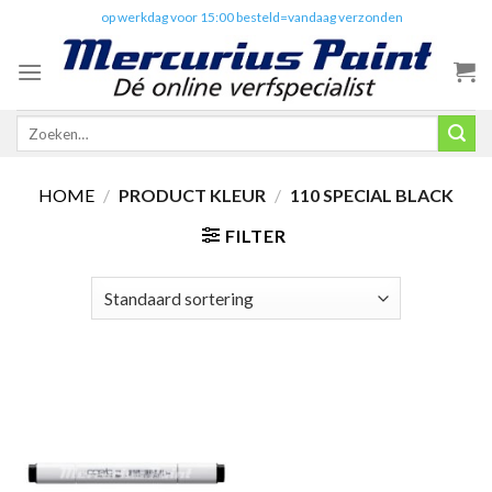
Skip
✔️
op werkdag voor 15:00 besteld=vandaag verzonden
to
content
Zoeken
naar:
HOME
/
PRODUCT KLEUR
/
110 SPECIAL BLACK
FILTER