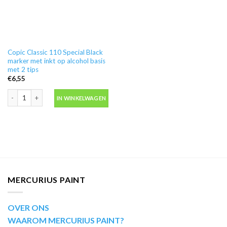
Copic Classic 110 Special Black
marker met inkt op alcohol basis
met 2 tips
€
6,55
Copic Classic 110 Special Black marker met inkt op alcohol basis met 2 tips aa
IN WINKELWAGEN
MERCURIUS PAINT
OVER ONS
WAAROM MERCURIUS PAINT?