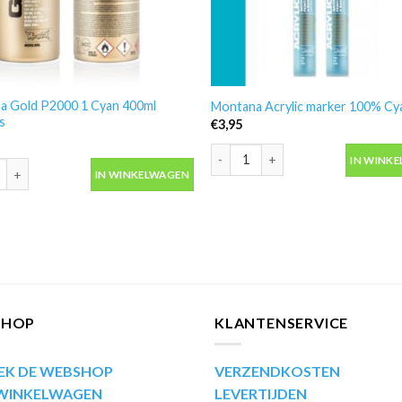
a Gold P2000 1 Cyan 400ml
Montana Acrylic marker 100% C
s
€
3,95
Montana Acrylic marker 100% Cya
IN WINK
 Gold P2000 1 Cyan 400ml spuitbus aantal
IN WINKELWAGEN
SHOP
KLANTENSERVICE
EK DE WEBSHOP
VERZENDKOSTEN
 WINKELWAGEN
LEVERTIJDEN