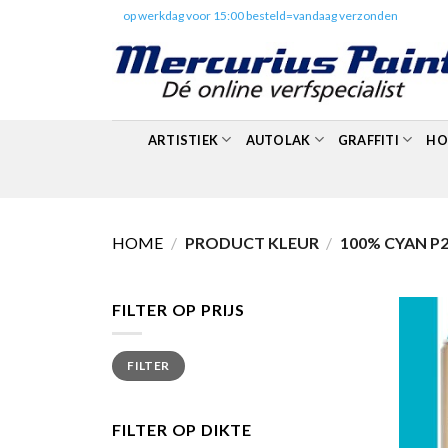
Skip
✔️
op werkdag voor 15:00 besteld=vandaag verzonden
to
content
ARTISTIEK
AUTOLAK
GRAFFITI
HO
HOME
/
PRODUCT KLEUR
/
100% CYAN P
FILTER OP PRIJS
Min.
Max.
FILTER
prijs
prijs
FILTER OP DIKTE