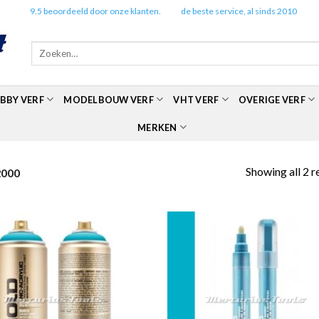
✔️
9.5 beoordeeld door onze klanten.
✔️
de beste service, al sinds 2010
Zoeken
naar:
BBY VERF
MODELBOUW VERF
VHT VERF
OVERIGE VERF
MERKEN
Showing all 2 r
2000