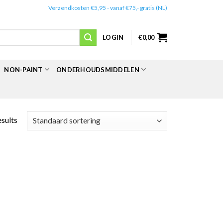
✔️
Verzendkosten €5,95 - vanaf €75,- gratis (NL)
LOGIN
€
0,00
NON-PAINT
ONDERHOUDSMIDDELEN
esults