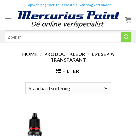
Skip
✔️
op werkdag voor 15:00 besteld=vandaag verzonden
to
content
Zoeken
naar:
HOME
/
PRODUCT KLEUR
/
091 SEPIA
TRANSPARANT
FILTER