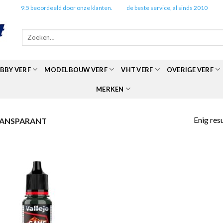
✔️
9.5 beoordeeld door onze klanten.
✔️
de beste service, al sinds 2010
Zoeken
naar:
BBY VERF
MODELBOUW VERF
VHT VERF
OVERIGE VERF
MERKEN
Enig res
RANSPARANT