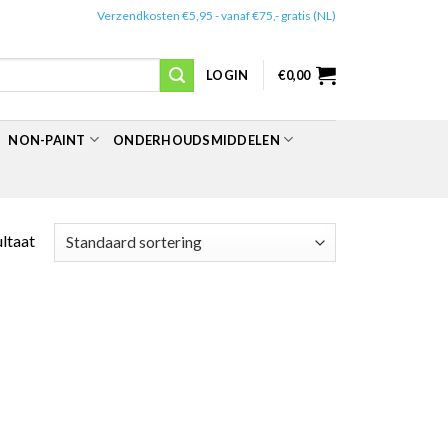
✔️
Verzendkosten €5,95 - vanaf €75,- gratis (NL)
LOGIN
€
0,00
NON-PAINT
ONDERHOUDSMIDDELEN
ultaat