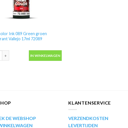
olor Ink 089 Green groen
rant Vallejo 17ml 72089
lor Ink 089 Green groen transparant Vallejo 17ml 72089 aantal
IN WINKELWAGEN
SHOP
KLANTENSERVICE
EK DE WEBSHOP
VERZENDKOSTEN
 WINKELWAGEN
LEVERTIJDEN