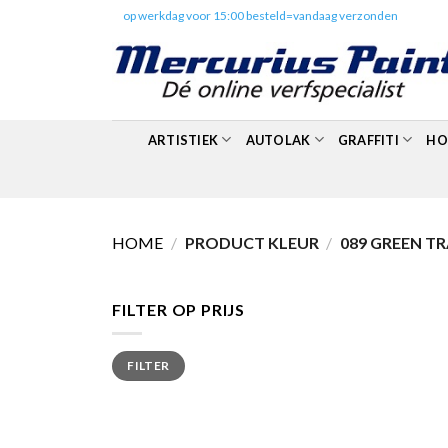
Skip
✔️
op werkdag voor 15:00 besteld=vandaag verzonden
to
content
ARTISTIEK
AUTOLAK
GRAFFITI
HO
HOME
/
PRODUCT KLEUR
/
089 GREEN T
FILTER OP PRIJS
Min.
Max.
FILTER
prijs
prijs