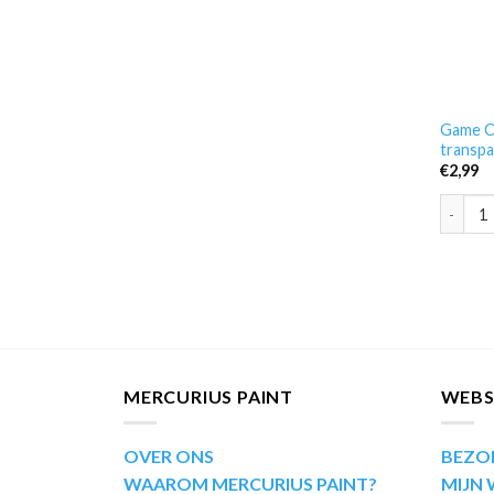
Game C
transpa
€
2,99
Game Co
MERCURIUS PAINT
WEB
OVER ONS
BEZO
WAAROM MERCURIUS PAINT?
MIJN