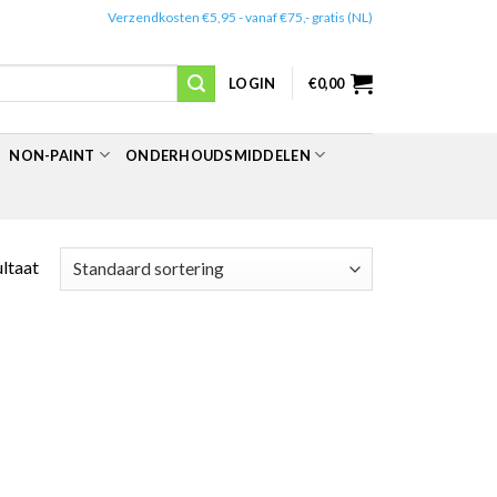
✔️
Verzendkosten €5,95 - vanaf €75,- gratis (NL)
LOGIN
€
0,00
NON-PAINT
ONDERHOUDSMIDDELEN
ultaat