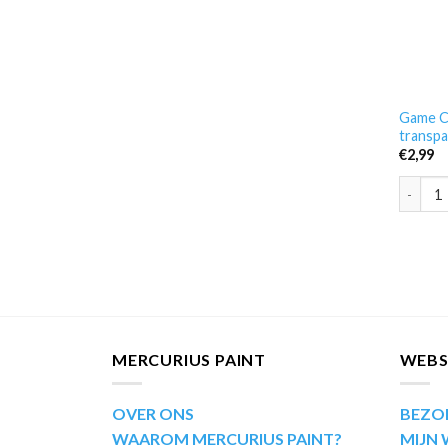
Game Co
transpa
€
2,99
Game Co
MERCURIUS PAINT
WEB
OVER ONS
BEZO
WAAROM MERCURIUS PAINT?
MIJN