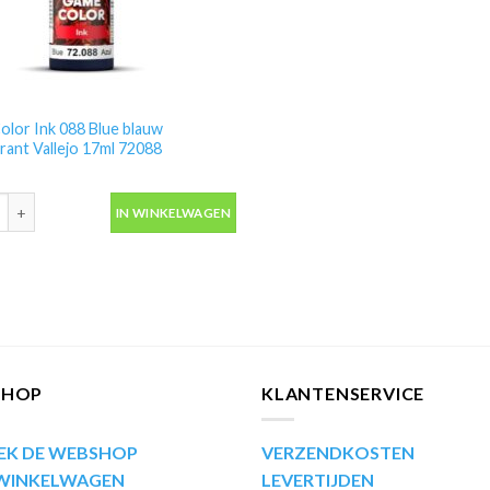
lor Ink 088 Blue blauw
rant Vallejo 17ml 72088
lor Ink 088 Blue blauw transparant Vallejo 17ml 72088 aantal
IN WINKELWAGEN
SHOP
KLANTENSERVICE
EK DE WEBSHOP
VERZENDKOSTEN
 WINKELWAGEN
LEVERTIJDEN