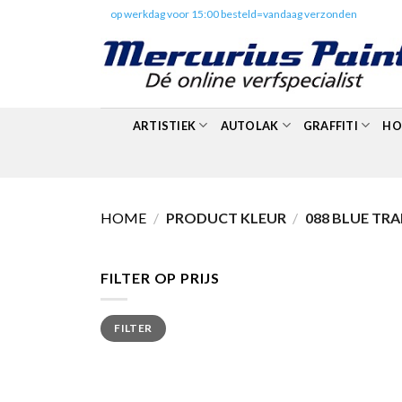
Skip
✔️
op werkdag voor 15:00 besteld=vandaag verzonden
to
content
ARTISTIEK
AUTOLAK
GRAFFITI
HO
HOME
/
PRODUCT KLEUR
/
088 BLUE TR
FILTER OP PRIJS
Min.
Max.
FILTER
prijs
prijs