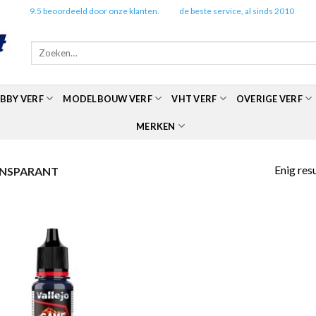
✔️
9.5 beoordeeld door onze klanten.
✔️
de beste service, al sinds 2010
Zoeken
naar:
BBY VERF
MODELBOUW VERF
VHT VERF
OVERIGE VERF
MERKEN
Enig res
ANSPARANT