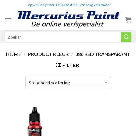
Skip
✔️
op werkdag voor 15:00 besteld=vandaag verzonden
to
content
Zoeken
naar:
HOME
/
PRODUCT KLEUR
/
086 RED TRANSPARANT
FILTER