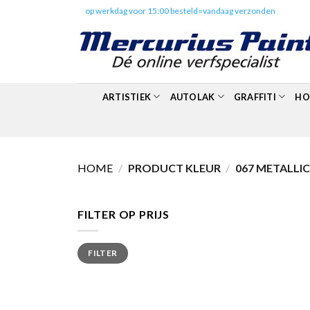
Skip
✔️
op werkdag voor 15:00 besteld=vandaag verzonden
to
content
ARTISTIEK
AUTOLAK
GRAFFITI
HO
HOME
/
PRODUCT KLEUR
/
067 METALLIC
FILTER OP PRIJS
Min.
Max.
FILTER
prijs
prijs