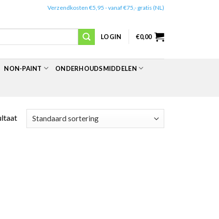
✔️
Verzendkosten €5,95 - vanaf €75,- gratis (NL)
LOGIN
€
0,00
NON-PAINT
ONDERHOUDSMIDDELEN
ultaat