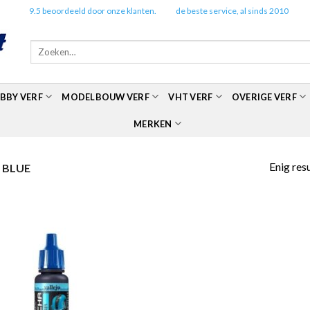
✔️
9.5 beoordeeld door onze klanten.
✔️
de beste service, al sinds 2010
Zoeken
naar:
BBY VERF
MODELBOUW VERF
VHT VERF
OVERIGE VERF
MERKEN
Enig res
 BLUE