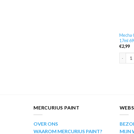
Mecha C
17ml 6
€
2,99
Mecha C
MERCURIUS PAINT
WEB
OVER ONS
BEZO
WAAROM MERCURIUS PAINT?
MIJN