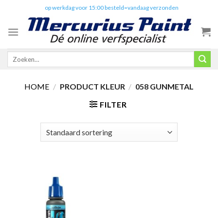
Skip
✔️
op werkdag voor 15:00 besteld=vandaag verzonden
to
content
Zoeken
naar:
HOME
/
PRODUCT KLEUR
/
058 GUNMETAL
FILTER