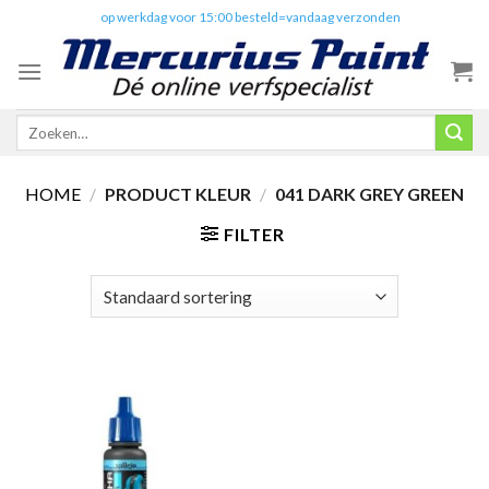
Skip
✔️
op werkdag voor 15:00 besteld=vandaag verzonden
to
content
Zoeken
naar:
HOME
/
PRODUCT KLEUR
/
041 DARK GREY GREEN
FILTER