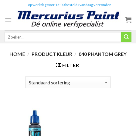
Skip
✔️
op werkdag voor 15:00 besteld=vandaag verzonden
to
content
Zoeken
naar:
HOME
/
PRODUCT KLEUR
/
040 PHANTOM GREY
FILTER