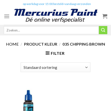
Skip
✔️
op werkdag voor 15:00 besteld=vandaag verzonden
to
content
Zoeken
naar:
HOME
/
PRODUCT KLEUR
/
035 CHIPPING BROWN
FILTER