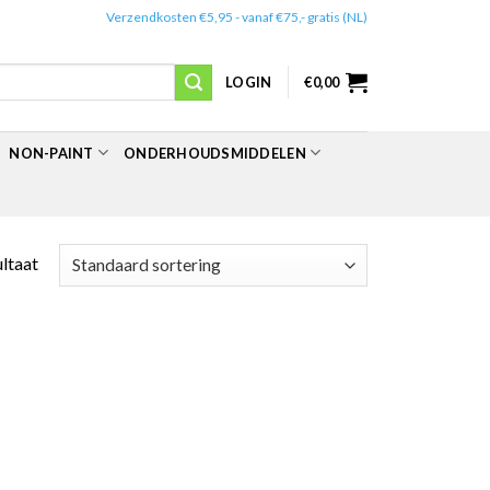
✔️
Verzendkosten €5,95 - vanaf €75,- gratis (NL)
LOGIN
€
0,00
NON-PAINT
ONDERHOUDSMIDDELEN
ultaat