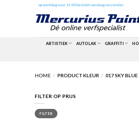
Skip
✔️
op werkdag voor 15:00 besteld=vandaag verzonden
to
content
ARTISTIEK
AUTOLAK
GRAFFITI
HO
HOME
/
PRODUCT KLEUR
/
017 SKY BLUE
FILTER OP PRIJS
Min.
Max.
FILTER
prijs
prijs