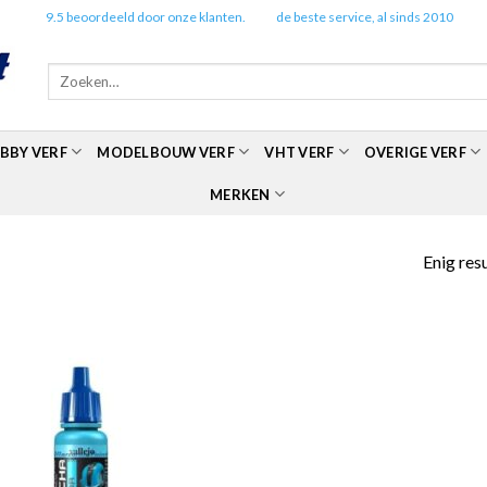
✔️
9.5 beoordeeld door onze klanten.
✔️
de beste service, al sinds 2010
Zoeken
naar:
BBY VERF
MODELBOUW VERF
VHT VERF
OVERIGE VERF
MERKEN
Enig res