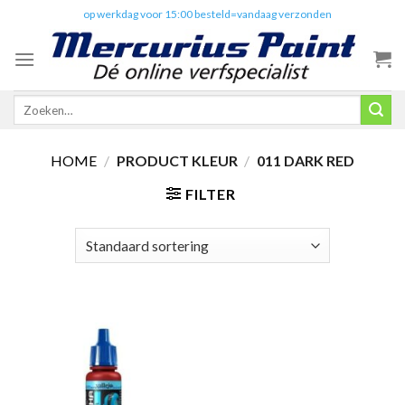
Skip
✔️
op werkdag voor 15:00 besteld=vandaag verzonden
to
content
Zoeken
naar:
HOME
/
PRODUCT KLEUR
/
011 DARK RED
FILTER