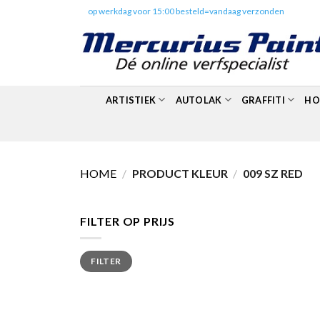
Skip
✔️
op werkdag voor 15:00 besteld=vandaag verzonden
to
content
ARTISTIEK
AUTOLAK
GRAFFITI
HO
HOME
/
PRODUCT KLEUR
/
009 SZ RED
FILTER OP PRIJS
Min.
Max.
FILTER
prijs
prijs