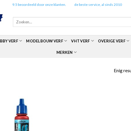
✔️
9.5 beoordeeld door onze klanten.
✔️
de beste service, al sinds 2010
Zoeken
naar:
BBY VERF
MODELBOUW VERF
VHT VERF
OVERIGE VERF
MERKEN
Enig res