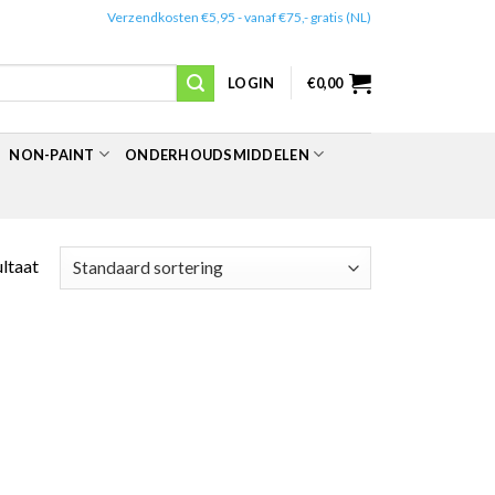
✔️
Verzendkosten €5,95 - vanaf €75,- gratis (NL)
LOGIN
€
0,00
NON-PAINT
ONDERHOUDSMIDDELEN
ultaat