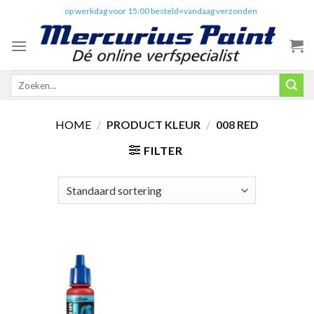
Skip
✔️
op werkdag voor 15:00 besteld=vandaag verzonden
to
content
Zoeken
naar:
HOME
/
PRODUCT KLEUR
/
008 RED
FILTER