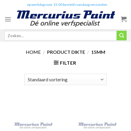
Skip
✔️
op werkdag voor 15:00 besteld=vandaag verzonden
to
content
Zoeken
naar:
HOME
/
PRODUCT DIKTE
/
15MM
FILTER