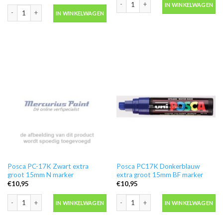
OTR.184 Violet Flowpen Mini Ink Mar
IN WINKELWAGEN
OTR.184 Royal Blue Flowpen Mini Ink Marker 15mm On The Run aantal
IN WINKELWAGEN
Posca PC-17K Zwart extra
Posca PC17K Donkerblauw
groot 15mm N marker
extra groot 15mm BF marker
€
10,95
€
10,95
Posca PC-17K Zwart extra groot 15mm N marker aantal
Posca PC17K Donkerblauw extra gro
IN WINKELWAGEN
IN WINKELWAGEN