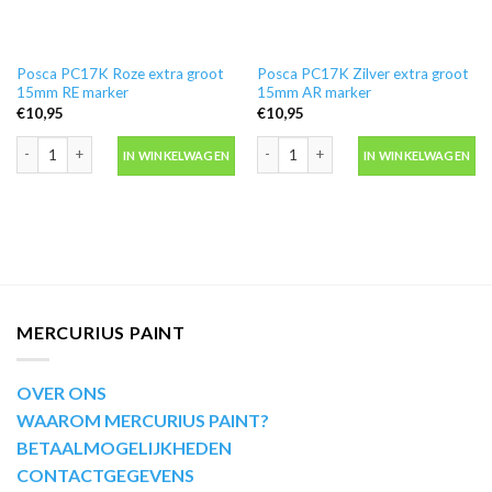
Posca PC17K Roze extra groot
Posca PC17K Zilver extra groot
15mm RE marker
15mm AR marker
€
10,95
€
10,95
Posca PC17K Roze extra groot 15mm RE marker aantal
Posca PC17K Zilver extra groot 15m
IN WINKELWAGEN
IN WINKELWAGEN
MERCURIUS PAINT
OVER ONS
WAAROM MERCURIUS PAINT?
BETAALMOGELIJKHEDEN
CONTACTGEGEVENS