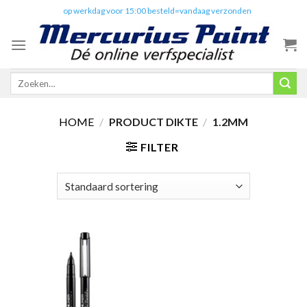
Skip
✔️
op werkdag voor 15:00 besteld=vandaag verzonden
to
content
Zoeken
naar:
HOME
/
PRODUCT DIKTE
/
1.2MM
FILTER