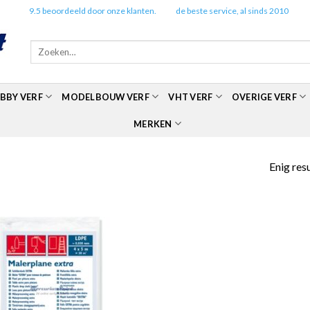
✔️
9.5 beoordeeld door onze klanten.
✔️
de beste service, al sinds 2010
Zoeken
naar:
BBY VERF
MODELBOUW VERF
VHT VERF
OVERIGE VERF
MERKEN
Enig res