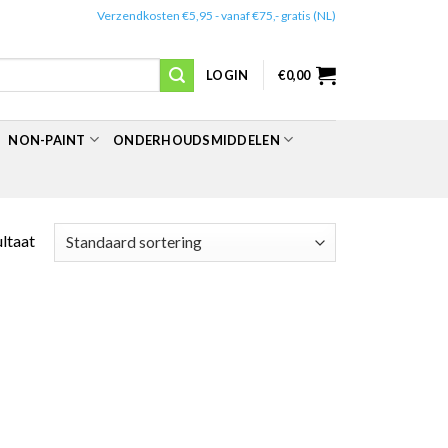
✔️
Verzendkosten €5,95 - vanaf €75,- gratis (NL)
LOGIN
€
0,00
NON-PAINT
ONDERHOUDSMIDDELEN
ultaat