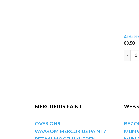
Afdekfo
€
3,50
Afdekfo
MERCURIUS PAINT
WEB
OVER ONS
BEZO
WAAROM MERCURIUS PAINT?
MIJN
BETAALMOGELIJKHEDEN
MIJN