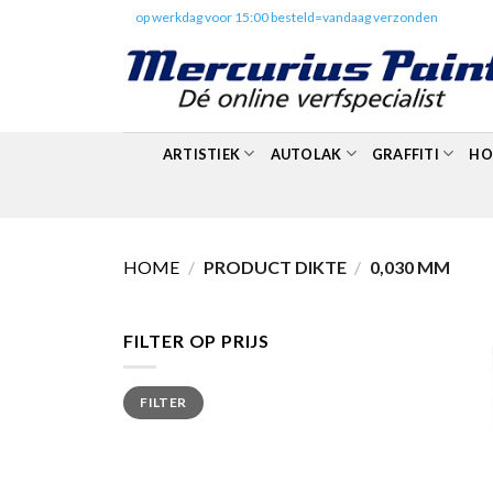
Skip
✔️
op werkdag voor 15:00 besteld=vandaag verzonden
to
content
ARTISTIEK
AUTOLAK
GRAFFITI
HO
HOME
/
PRODUCT DIKTE
/
0,030 MM
FILTER OP PRIJS
Min.
Max.
FILTER
prijs
prijs