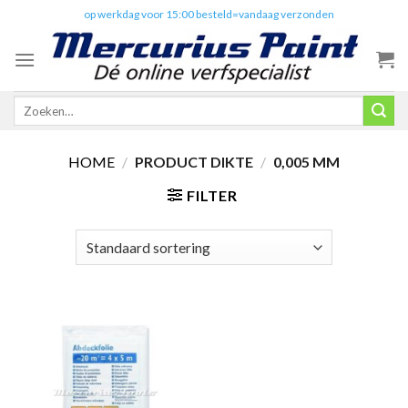
Skip
✔️
op werkdag voor 15:00 besteld=vandaag verzonden
to
content
Zoeken
naar:
HOME
/
PRODUCT DIKTE
/
0,005 MM
FILTER