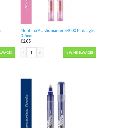
ed
Montana Acrylic marker S4000 Pink Light
0.7mm
€
2,85
d 0.7mm aantal
Montana Acrylic marker S4000 Pink Light 0.7mm aantal
ELWAGEN
IN WINKELWAGEN