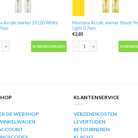
a Acrylic marker S9120 White
Montana Acrylic marker Shock Ye
.7mm
Light 0.7mm
€
2,85
 Acrylic marker S9120 White Pure 0.7mm aantal
Montana Acrylic marker Shock Yel
IN WINKELWAGEN
IN WINK
SHOP
KLANTENSERVICE
EK DE WEBSHOP
VERZENDKOSTEN
 WINKELWAGEN
LEVERTIJDEN
 ACCOUNT
RETOURNEREN
INGSCODES
KLACHT