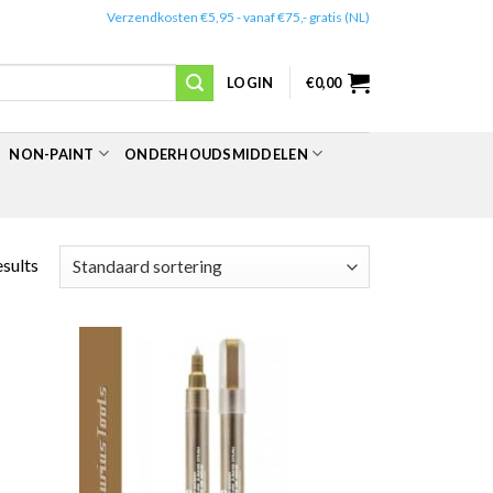
✔️
Verzendkosten €5,95 - vanaf €75,- gratis (NL)
LOGIN
€
0,00
NON-PAINT
ONDERHOUDSMIDDELEN
esults