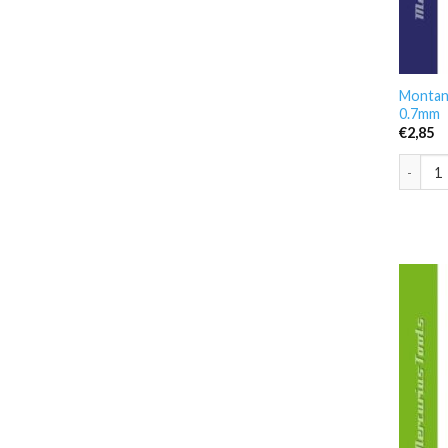
Montana
0.7mm
€
2,85
Montana