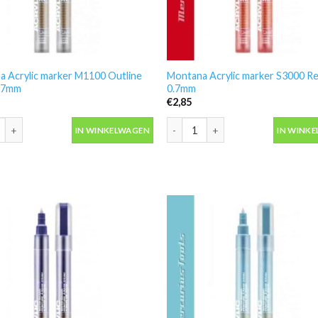
 Acrylic marker M1100 Outline
Montana Acrylic marker S3000 R
0.7mm
0.7mm
€
2,85
 Acrylic marker M1100 Outline Silver 0.7mm aantal
Montana Acrylic marker S3000 Re
IN WINKELWAGEN
IN WINK