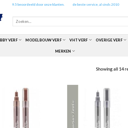
✔️
9.5 beoordeeld door onze klanten.
✔️
de beste service, al sinds 2010
Zoeken
naar:
BBY VERF
MODELBOUW VERF
VHT VERF
OVERIGE VERF
MERKEN
Showing all 14 r