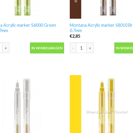
a Acrylic marker S6000 Green
Montana Acrylic marker S8010 B
.7mm
0.7mm
€
2,85
 Acrylic marker S6000 Green Light 0.7mm aantal
Montana Acrylic marker S8010 Br
IN WINKELWAGEN
IN WINK