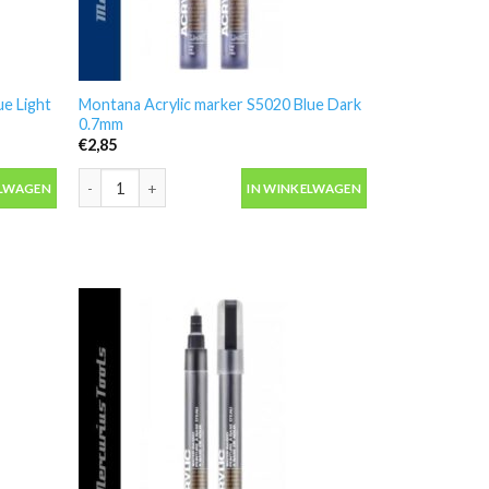
ue Light
Montana Acrylic marker S5020 Blue Dark
0.7mm
€
2,85
e Light 0.7mm aantal
Montana Acrylic marker S5020 Blue Dark 0.7mm aantal
ELWAGEN
IN WINKELWAGEN