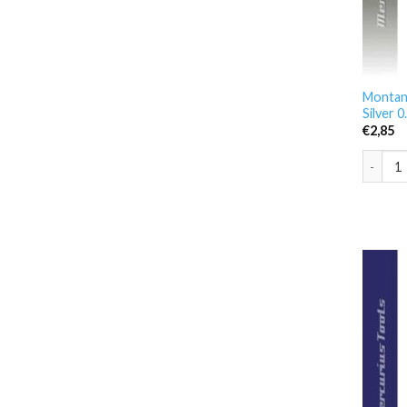
Montana
Silver 
€
2,85
Montana