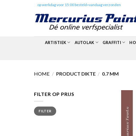
Skip
✔️
op werkdag voor 15:00 besteld=vandaag verzonden
to
content
ARTISTIEK
AUTOLAK
GRAFFITI
HO
HOME
/
PRODUCT DIKTE
/
0.7 MM
FILTER OP PRIJS
Min.
Max.
FILTER
prijs
prijs