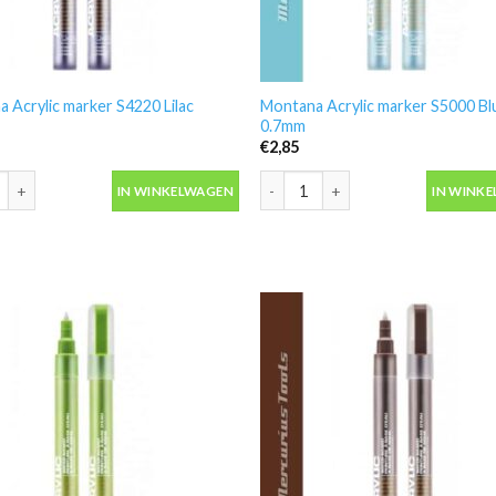
 Acrylic marker S4220 Lilac
Montana Acrylic marker S5000 Bl
0.7mm
€
2,85
 Acrylic marker S4220 Lilac 0.7mm aantal
Montana Acrylic marker S5000 Blu
IN WINKELWAGEN
IN WINK