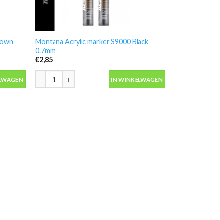
rown
Montana Acrylic marker S9000 Black
0.7mm
€
2,85
own 0.7mm aantal
Montana Acrylic marker S9000 Black 0.7mm aantal
ELWAGEN
IN WINKELWAGEN