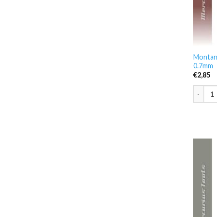
Montan
0.7mm
€
2,85
Montana