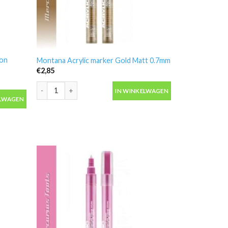
ron
Montana Acrylic marker Gold Matt 0.7mm
€
2,85
Montana Acrylic marker Gold Matt 0.7mm aantal
IN WINKELWAGEN
n Curtain 0.7mm aantal
ELWAGEN