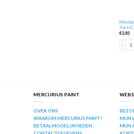
Montan
Pure 0
€
2,85
Montana
MERCURIUS PAINT
WEB
OVER ONS
BEZO
WAAROM MERCURIUS PAINT?
MIJN
BETAALMOGELIJKHEDEN
MIJN
CONTACTGEGEVENS
KORT