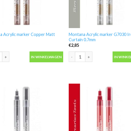
a Acrylic marker Copper Matt
Montana Acrylic marker G7030 I
Curtain 0.7mm
€
2,85
 Acrylic marker Copper Matt 0.7mm aantal
Montana Acrylic marker G7030 Iro
IN WINKELWAGEN
IN WINK