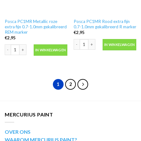
Posca PC1MR Metallic roze
Posca PC1MR Rood extra fijn
extra fijn 0.7-1.0mm gekalibreerd
0.7-1.0mm gekalibreerd R marker
REM marker
€
2,95
€
2,95
Posca PC1MR Rood extra fijn 0.7-1.0
IN WINKELWAGEN
Posca PC1MR Metallic roze extra fijn 0.7-1.0mm gekalibreerd REM marker aa
IN WINKELWAGEN
1
2
MERCURIUS PAINT
OVER ONS
WAAROM MERCURIUS PAINT?