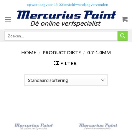
Skip
✔️
op werkdag voor 15:00 besteld=vandaag verzonden
to
content
Zoeken
naar:
HOME
/
PRODUCT DIKTE
/
0.7-1.0MM
FILTER