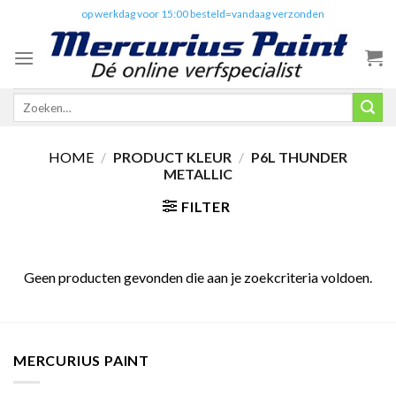
Skip
✔️
op werkdag voor 15:00 besteld=vandaag verzonden
to
content
Zoeken
naar:
HOME
/
PRODUCT KLEUR
/
P6L THUNDER
METALLIC
FILTER
Geen producten gevonden die aan je zoekcriteria voldoen.
MERCURIUS PAINT