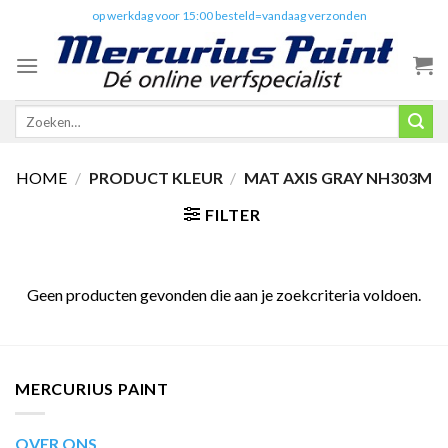
Skip
✔️
op werkdag voor 15:00 besteld=vandaag verzonden
to
content
Zoeken
naar:
HOME
/
PRODUCT KLEUR
/
MAT AXIS GRAY NH303M
FILTER
Geen producten gevonden die aan je zoekcriteria voldoen.
MERCURIUS PAINT
OVER ONS